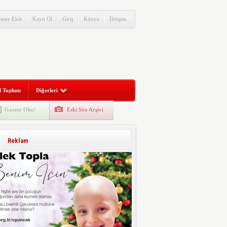
itene Ekle
Kayıt Ol
Giriş
Künye
İletişim
l Toplum
Diğerleri
Gazete Oku!
Eski Site Arşivi
Reklam