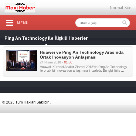
Normal Site
MENÜ
Ping An Technology ile İlişkili Haberler
Huawei ve Ping An Technology Arasında
Ortak İnovasyon Anlaşması
24 Nisan 2018 -
01:00
Huawei, Küresel Analist Zirvesi 2018'de Ping An Technology
ile ortak bir inovasyon anlaşması imzaladı. Bu işbirliği s ...
© 2023 Tüm Hakları Saklıdır .