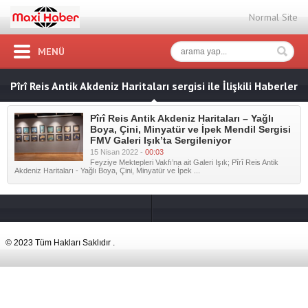
Normal Site
MENÜ
Pîrî Reis Antik Akdeniz Haritaları sergisi ile İlişkili Haberler
Pîrî Reis Antik Akdeniz Haritaları – Yağlı
Boya, Çini, Minyatür ve İpek Mendil Sergisi
FMV Galeri Işık’ta Sergileniyor
15 Nisan 2022 -
00:03
Feyziye Mektepleri Vakfı’na ait Galeri Işık; Pîrî Reis Antik
Akdeniz Haritaları - Yağlı Boya, Çini, Minyatür ve İpek ...
© 2023 Tüm Hakları Saklıdır .