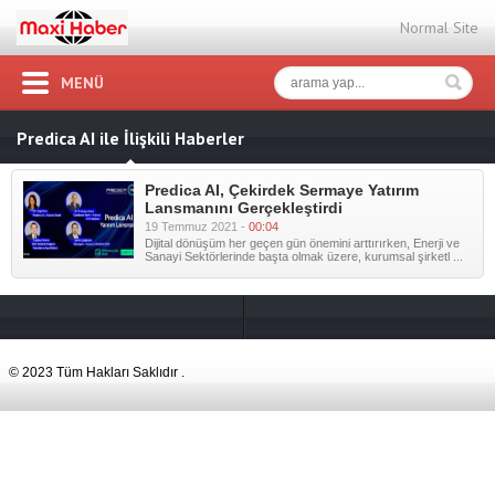
Normal Site
MENÜ
Predica AI ile İlişkili Haberler
Predica AI, Çekirdek Sermaye Yatırım
Lansmanını Gerçekleştirdi
19 Temmuz 2021 -
00:04
Dijital dönüşüm her geçen gün önemini arttırırken, Enerji ve
Sanayi Sektörlerinde başta olmak üzere, kurumsal şirketl ...
© 2023 Tüm Hakları Saklıdır .