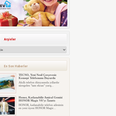
Arşivler
En Son Haberler
TECNO, Yeni Nesil Çerçevesiz
Konsept Telefonunu Duyurdu
Akıllı telefon dünyasında yıllardır
süregelen "tam ekran" yarış...
Honor, Katlanabilir Amiral Gemisi
HONOR Magic V6’yı Tanıttı
HONOR, katlanabilir telefon ailesinin
en yeni üyesi HONOR Magic...