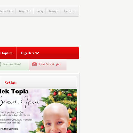
itene Ekle
Kayıt Ol
Giriş
Künye
İletişim
l Toplum
Diğerleri
Gazete Oku!
Eski Site Arşivi
Reklam