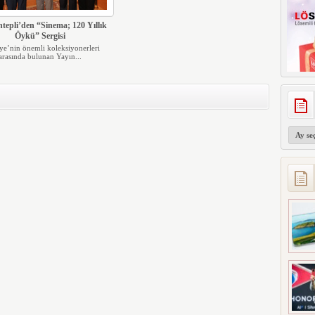
ntepli’den “Sinema; 120 Yıllık
Öykü” Sergisi
ye’nin önemli koleksiyonerleri
arasında bulunan Yayın...
Arşivler