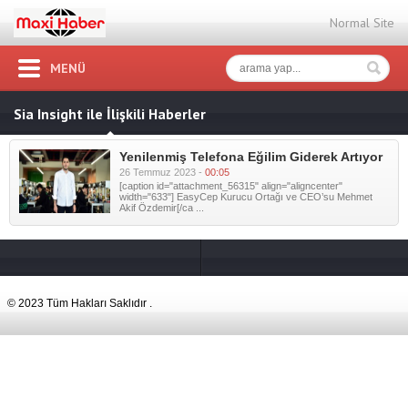
Normal Site
MENÜ
Sia Insight ile İlişkili Haberler
Yenilenmiş Telefona Eğilim Giderek Artıyor
26 Temmuz 2023 -
00:05
[caption id="attachment_56315" align="aligncenter"
width="633"] EasyCep Kurucu Ortağı ve CEO’su Mehmet
Akif Özdemir[/ca ...
© 2023 Tüm Hakları Saklıdır .