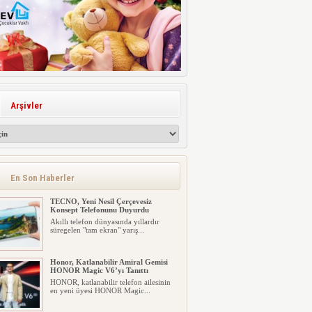
Arşivler
En Son Haberler
TECNO, Yeni Nesil Çerçevesiz
Konsept Telefonunu Duyurdu
Akıllı telefon dünyasında yıllardır
süregelen "tam ekran" yarış...
Honor, Katlanabilir Amiral Gemisi
HONOR Magic V6’yı Tanıttı
HONOR, katlanabilir telefon ailesinin
en yeni üyesi HONOR Magic...