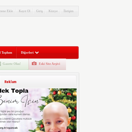
itene Ekle
Kayıt Ol
Giriş
Künye
İletişim
l Toplum
Diğerleri
Gazete Oku!
Eski Site Arşivi
Reklam