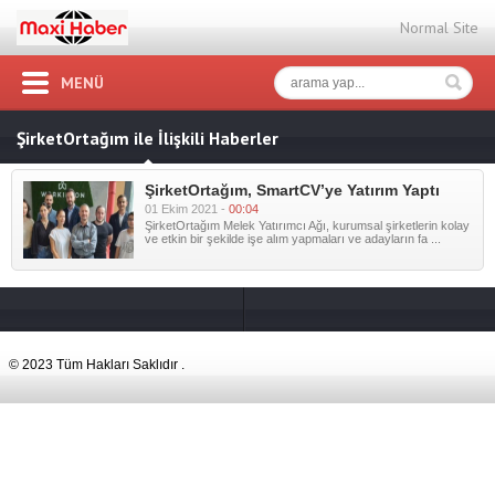
Normal Site
MENÜ
ŞirketOrtağım ile İlişkili Haberler
ŞirketOrtağım, SmartCV’ye Yatırım Yaptı
01 Ekim 2021 -
00:04
ŞirketOrtağım Melek Yatırımcı Ağı, kurumsal şirketlerin kolay
ve etkin bir şekilde işe alım yapmaları ve adayların fa ...
© 2023 Tüm Hakları Saklıdır .