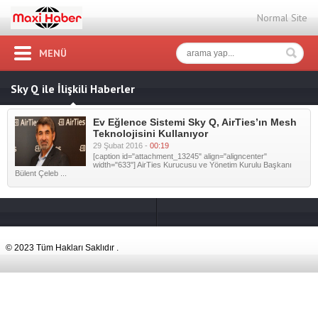
Normal Site
MENÜ
Sky Q ile İlişkili Haberler
Ev Eğlence Sistemi Sky Q, AirTies’ın Mesh
Teknolojisini Kullanıyor
29 Şubat 2016 -
00:19
[caption id="attachment_13245" align="aligncenter"
width="633"] AirTies Kurucusu ve Yönetim Kurulu Başkanı
Bülent Çeleb ...
© 2023 Tüm Hakları Saklıdır .