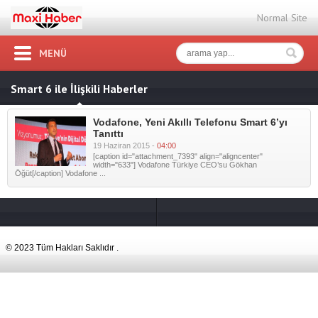
Normal Site
MENÜ
Smart 6 ile İlişkili Haberler
Vodafone, Yeni Akıllı Telefonu Smart 6’yı
Tanıttı
19 Haziran 2015 -
04:00
[caption id="attachment_7393" align="aligncenter"
width="633"] Vodafone Türkiye CEO’su Gökhan
Öğüt[/caption] Vodafone ...
© 2023 Tüm Hakları Saklıdır .