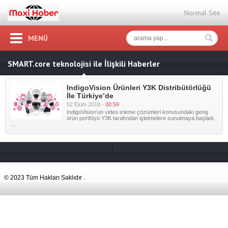
Normal Site
MENÜ
SMART.core teknolojisi ile İlişkili Haberler
IndigoVision Ürünleri Y3K Distribütörlüğü
İle Türkiye’de
02 Ekim 2018 -
00:59
IndigoVision’un video izleme çözümleri konusundaki geniş
ürün portföyü Y3K tarafından işletmelere sunulmaya başladı.
...
© 2023 Tüm Hakları Saklıdır .