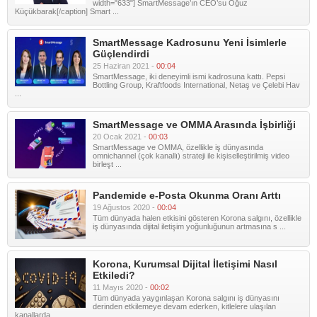
width="633"] SmartMessage’ın CEO’su Oğuz
Küçükbarak[/caption] Smart ...
SmartMessage Kadrosunu Yeni İsimlerle
Güçlendirdi
25 Haziran 2021 -
00:04
SmartMessage, iki deneyimli ismi kadrosuna kattı. Pepsi
Bottling Group, Kraftfoods International, Netaş ve Çelebi Hav
...
SmartMessage ve OMMA Arasında İşbirliği
20 Ocak 2021 -
00:03
SmartMessage ve OMMA, özellikle iş dünyasında
omnichannel (çok kanallı) strateji ile kişiselleştirilmiş video
birleşt ...
Pandemide e-Posta Okunma Oranı Arttı
19 Ağustos 2020 -
00:04
Tüm dünyada halen etkisini gösteren Korona salgını, özellikle
iş dünyasında dijital iletişim yoğunluğunun artmasına s ...
Korona, Kurumsal Dijital İletişimi Nasıl
Etkiledi?
11 Mayıs 2020 -
00:02
Tüm dünyada yaygınlaşan Korona salgını iş dünyasını
derinden etkilemeye devam ederken, kitlelere ulaşılan
kanallarda ...