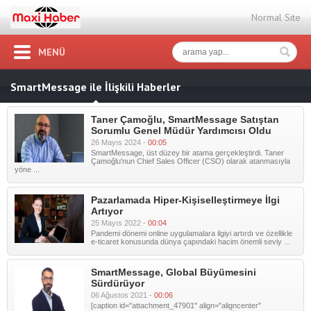
Normal Site
MENÜ
SmartMessage ile İlişkili Haberler
Taner Çamoğlu, SmartMessage Satıştan
Sorumlu Genel Müdür Yardımcısı Oldu
26 Mayıs 2024 -
00:05
SmartMessage, üst düzey bir atama gerçekleştirdi. Taner
Çamoğlu'nun Chief Sales Officer (CSO) olarak atanmasıyla
yöne ...
Pazarlamada Hiper-Kişiselleştirmeye İlgi
Artıyor
25 Mayıs 2022 -
00:04
Pandemi dönemi online uygulamalara ilgiyi artırdı ve özellikle
e-ticaret konusunda dünya çapındaki hacim önemli seviy ...
SmartMessage, Global Büyümesini
Sürdürüyor
06 Ağustos 2021 -
00:06
[caption id="attachment_47901" align="aligncenter"