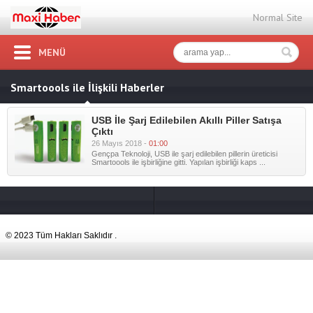
Normal Site
MENÜ
Smartoools ile İlişkili Haberler
USB İle Şarj Edilebilen Akıllı Piller Satışa
Çıktı
26 Mayıs 2018 -
01:00
Gençpa Teknoloji, USB ile şarj edilebilen pillerin üreticisi
Smartoools ile işbirliğine gitti. Yapılan işbirliği kaps ...
© 2023 Tüm Hakları Saklıdır .