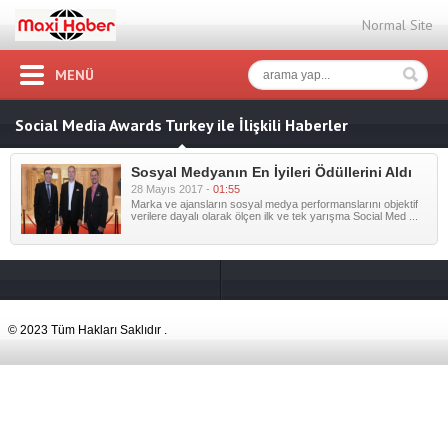
Normal Site
MENÜ
Social Media Awards Turkey ile İlişkili Haberler
Sosyal Medyanın En İyileri Ödüllerini Aldı
28 Mayıs 2017 -
01:55
Marka ve ajansların sosyal medya performanslarını objektif
verilere dayalı olarak ölçen ilk ve tek yarışma Social Med ...
© 2023 Tüm Hakları Saklıdır .