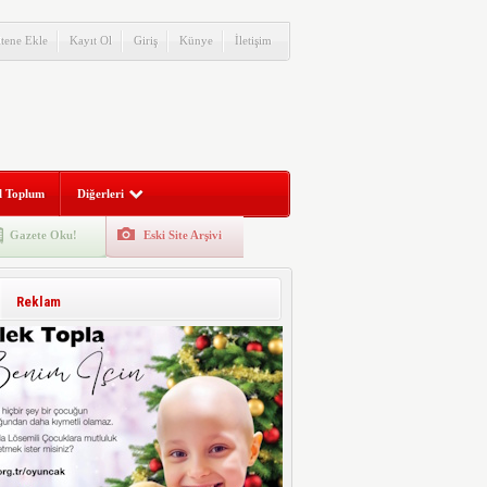
itene Ekle
Kayıt Ol
Giriş
Künye
İletişim
l Toplum
Diğerleri
Gazete Oku!
Eski Site Arşivi
Reklam