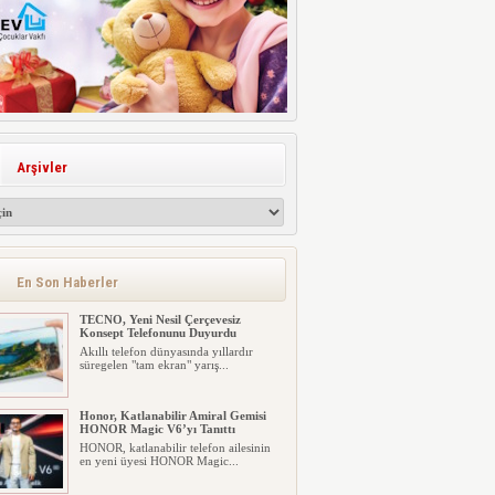
Arşivler
En Son Haberler
TECNO, Yeni Nesil Çerçevesiz
Konsept Telefonunu Duyurdu
Akıllı telefon dünyasında yıllardır
süregelen "tam ekran" yarış...
Honor, Katlanabilir Amiral Gemisi
HONOR Magic V6’yı Tanıttı
HONOR, katlanabilir telefon ailesinin
en yeni üyesi HONOR Magic...