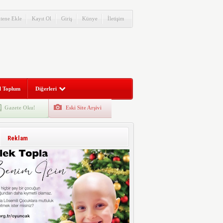
itene Ekle
Kayıt Ol
Giriş
Künye
İletişim
l Toplum
Diğerleri
Gazete Oku!
Eski Site Arşivi
Reklam