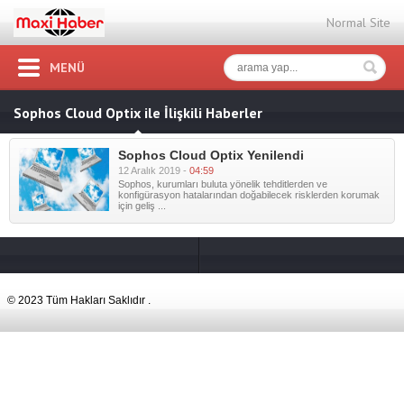
Normal Site
MENÜ
Sophos Cloud Optix ile İlişkili Haberler
Sophos Cloud Optix Yenilendi
12 Aralık 2019 -
04:59
Sophos, kurumları buluta yönelik tehditlerden ve
konfigürasyon hatalarından doğabilecek risklerden korumak
için geliş ...
© 2023 Tüm Hakları Saklıdır .