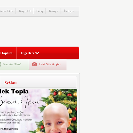
itene Ekle
Kayıt Ol
Giriş
Künye
İletişim
l Toplum
Diğerleri
Gazete Oku!
Eski Site Arşivi
Reklam