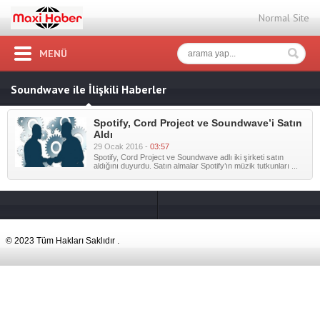
Normal Site
MENÜ
Soundwave ile İlişkili Haberler
Spotify, Cord Project ve Soundwave’i Satın
Aldı
29 Ocak 2016 -
03:57
Spotify, Cord Project ve Soundwave adlı iki şirketi satın
aldığını duyurdu. Satın almalar Spotify’ın müzik tutkunları ...
© 2023 Tüm Hakları Saklıdır .