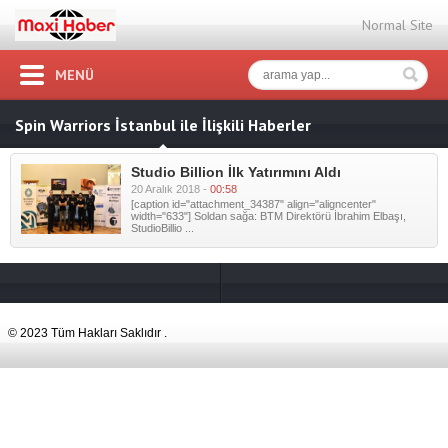
Normal Site
MENÜ
Spin Warriors İstanbul ile İlişkili Haberler
Studio Billion İlk Yatırımını Aldı
20 Aralık 2018 -
00:58
[caption id="attachment_34387" align="aligncenter"
width="633"] Soldan sağa: BTM Direktörü İbrahim Elbaşı,
StudioBillio ...
© 2023 Tüm Hakları Saklıdır .