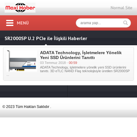
Normal Site
MENÜ
SR2000SP U.2 PCIe ile İlişkili Haberler
ADATA Technology, İşletmelere Yönelik
Yeni SSD Ürünlerini Tanıttı
03 Temmuz 2018 -
00:59
ADATA Technology, işletmelere yönelik yeni SSD ürünlerini
tanıttı. 3D eTLC NAND Flaş teknolojisiyle üretilen SR2000SP
...
© 2023 Tüm Hakları Saklıdır .