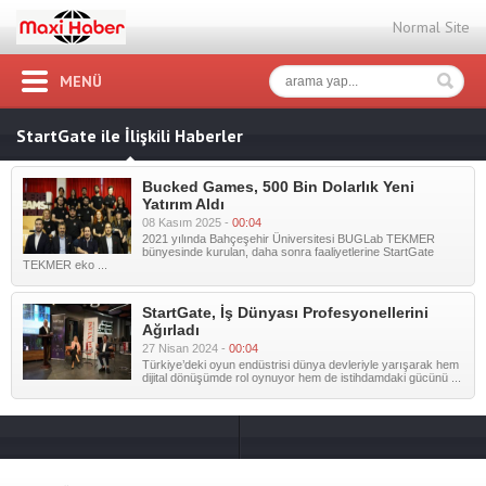
Normal Site
MENÜ
StartGate ile İlişkili Haberler
Bucked Games, 500 Bin Dolarlık Yeni
Yatırım Aldı
08 Kasım 2025 -
00:04
2021 yılında Bahçeşehir Üniversitesi BUGLab TEKMER
bünyesinde kurulan, daha sonra faaliyetlerine StartGate
TEKMER eko ...
StartGate, İş Dünyası Profesyonellerini
Ağırladı
27 Nisan 2024 -
00:04
Türkiye’deki oyun endüstrisi dünya devleriyle yarışarak hem
dijital dönüşümde rol oynuyor hem de istihdamdaki gücünü ...