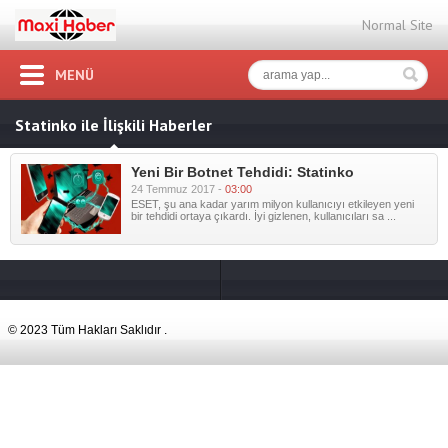
Normal Site
MENÜ
Statinko ile İlişkili Haberler
Yeni Bir Botnet Tehdidi: Statinko
24 Temmuz 2017 -
03:00
ESET, şu ana kadar yarım milyon kullanıcıyı etkileyen yeni
bir tehdidi ortaya çıkardı. İyi gizlenen, kullanıcıları sa ...
© 2023 Tüm Hakları Saklıdır .