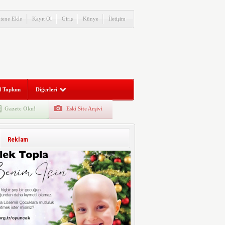
itene Ekle
Kayıt Ol
Giriş
Künye
İletişim
l Toplum
Diğerleri
Gazete Oku!
Eski Site Arşivi
Reklam