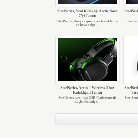
SteelSeries, Yeni Kulaklığı Arctis Nova
SteelSer
7’yi Tanıttı
SteelSeries, dünya çapında ses tekniklerine
SteelSer
ve hava dalgal...
SteelSeries, Arctis 1 Wireless Xbox
SteelSe
Kulaklığını Tanıttı
Str
SteelSeries, yenilikçi USB-C adaptörü ile
SteelSeri
güçlendirilmiş ç...