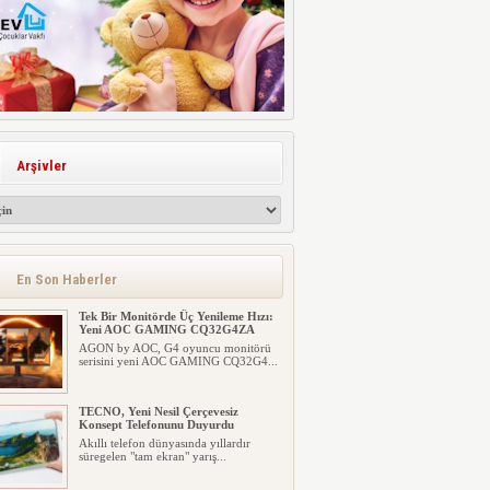
Arşivler
En Son Haberler
Tek Bir Monitörde Üç Yenileme Hızı:
Yeni AOC GAMING CQ32G4ZA
AGON by AOC, G4 oyuncu monitörü
serisini yeni AOC GAMING CQ32G4...
TECNO, Yeni Nesil Çerçevesiz
Konsept Telefonunu Duyurdu
Akıllı telefon dünyasında yıllardır
süregelen "tam ekran" yarış...