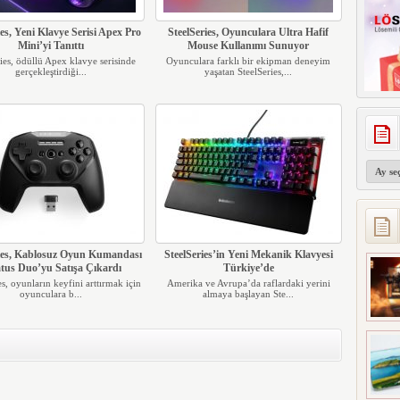
ies, Yeni Klavye Serisi Apex Pro
SteelSeries, Oyunculara Ultra Hafif
Mini’yi Tanıttı
Mouse Kullanımı Sunuyor
ies, ödüllü Apex klavye serisinde
Oyunculara farklı bir ekipman deneyim
gerçekleştirdiği...
yaşatan SteelSeries,...
Arşivler
ries, Kablosuz Oyun Kumandası
SteelSeries’in Yeni Mekanik Klavyesi
atus Duo’yu Satışa Çıkardı
Türkiye’de
es, oyunların keyfini arttırmak için
Amerika ve Avrupa’da raflardaki yerini
oyunculara b...
almaya başlayan Ste...