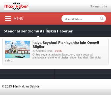
Normal Site
MENÜ
Stendhal sendromu ile İlişkili Haberler
İtalya Seyahati Planlayanlar İçin Önemli
Bilgiler
20 Ağustos 2015 -
01:55
Online seyahat asistanı Bavul.com, İtalya seyahati
planlayanlar için önemli bilgiler rehberi hazırladı. Gondollar
şeh ...
© 2023 Tüm Hakları Saklıdır .