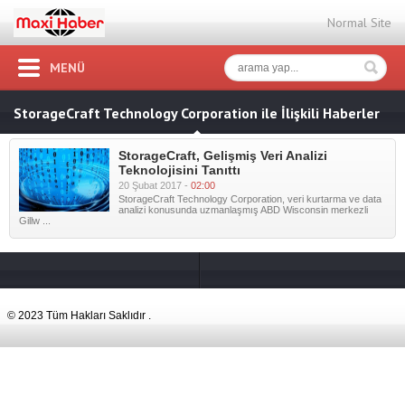
Normal Site
MENÜ
StorageCraft Technology Corporation ile İlişkili Haberler
StorageCraft, Gelişmiş Veri Analizi
Teknolojisini Tanıttı
20 Şubat 2017 -
02:00
StorageCraft Technology Corporation, veri kurtarma ve data
analizi konusunda uzmanlaşmış ABD Wisconsin merkezli
Gillw ...
© 2023 Tüm Hakları Saklıdır .