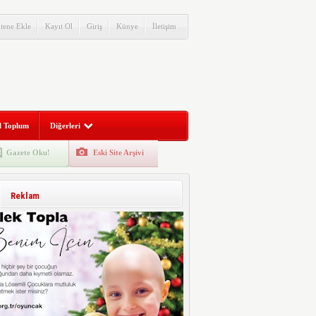
itene Ekle
Kayıt Ol
Giriş
Künye
İletişim
l Toplum
Diğerleri
Gazete Oku!
Eski Site Arşivi
Reklam