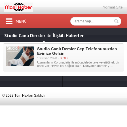
Normal Site
MENÜ
Studio Canlı Dersler ile İlişkili Haberler
Studio Canlı Dersler Cep Telefonunuzdan
Evinize Gelsin
13 Nisan 2020 -
00:03
Uzmanların Koronavirüs ile mücadelede tavsiye ettiği tek bir
öneri var; "Evde kal sağlıklı kal!". Dünyanın dört bir y ...
© 2023 Tüm Hakları Saklıdır .