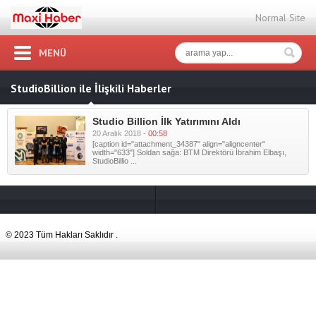
Normal Site
MENÜ
StudioBillion ile İlişkili Haberler
Studio Billion İlk Yatırımını Aldı
20 Aralık 2018 -
00:58
[caption id="attachment_34387" align="aligncenter"
width="633"] Soldan sağa: BTM Direktörü İbrahim Elbaşı,
StudioBillio ...
© 2023 Tüm Hakları Saklıdır .