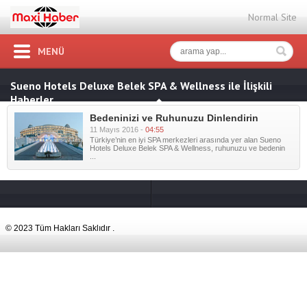
Normal Site
MENÜ
Sueno Hotels Deluxe Belek SPA & Wellness ile İlişkili
Haberler
Bedeninizi ve Ruhunuzu Dinlendirin
11 Mayıs 2016 -
04:55
Türkiye’nin en iyi SPA merkezleri arasında yer alan Sueno
Hotels Deluxe Belek SPA & Wellness, ruhunuzu ve bedenin
...
© 2023 Tüm Hakları Saklıdır .