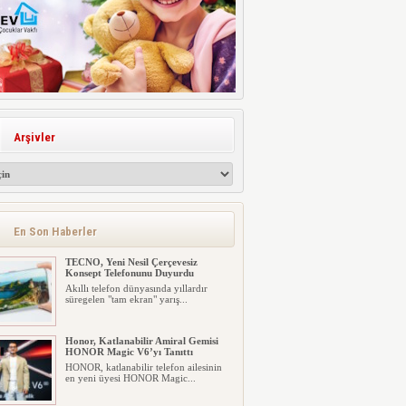
Arşivler
En Son Haberler
TECNO, Yeni Nesil Çerçevesiz
Konsept Telefonunu Duyurdu
Akıllı telefon dünyasında yıllardır
süregelen "tam ekran" yarış...
Honor, Katlanabilir Amiral Gemisi
HONOR Magic V6’yı Tanıttı
HONOR, katlanabilir telefon ailesinin
en yeni üyesi HONOR Magic...