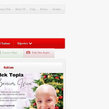
itene Ekle
Kayıt Ol
Giriş
Künye
İletişim
l Toplum
Diğerleri
Gazete Oku!
Eski Site Arşivi
Reklam