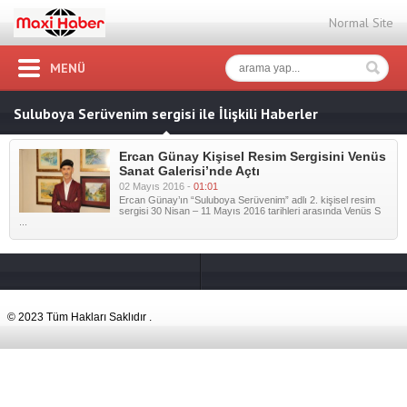
Normal Site
MENÜ
Suluboya Serüvenim sergisi ile İlişkili Haberler
Ercan Günay Kişisel Resim Sergisini Venüs
Sanat Galerisi’nde Açtı
02 Mayıs 2016 -
01:01
Ercan Günay’ın “Suluboya Serüvenim” adlı 2. kişisel resim
sergisi 30 Nisan – 11 Mayıs 2016 tarihleri arasında Venüs S
...
© 2023 Tüm Hakları Saklıdır .