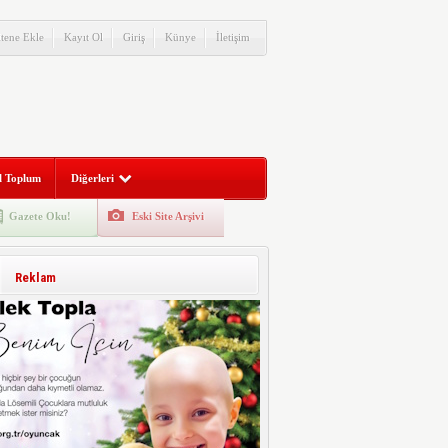
itene Ekle
Kayıt Ol
Giriş
Künye
İletişim
l Toplum
Diğerleri
Gazete Oku!
Eski Site Arşivi
Reklam