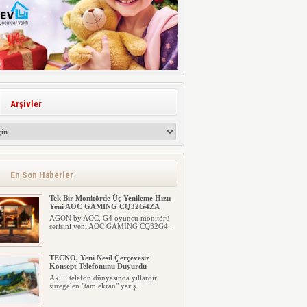
Arşivler
En Son Haberler
Tek Bir Monitörde Üç Yenileme Hızı:
Yeni AOC GAMING CQ32G4ZA
AGON by AOC, G4 oyuncu monitörü
serisini yeni AOC GAMING CQ32G4...
TECNO, Yeni Nesil Çerçevesiz
Konsept Telefonunu Duyurdu
Akıllı telefon dünyasında yıllardır
süregelen "tam ekran" yarış...