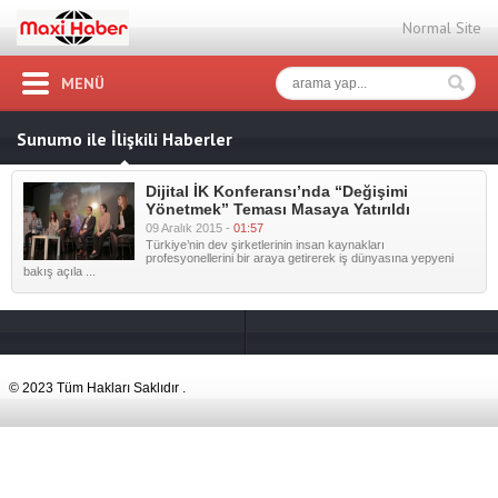
Normal Site
MENÜ
Sunumo ile İlişkili Haberler
Dijital İK Konferansı’nda “Değişimi
Yönetmek” Teması Masaya Yatırıldı
09 Aralık 2015 -
01:57
Türkiye’nin dev şirketlerinin insan kaynakları
profesyonellerini bir araya getirerek iş dünyasına yepyeni
bakış açıla ...
© 2023 Tüm Hakları Saklıdır .