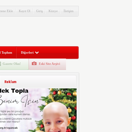
itene Ekle
Kayıt Ol
Giriş
Künye
İletişim
l Toplum
Diğerleri
Gazete Oku!
Eski Site Arşivi
Reklam