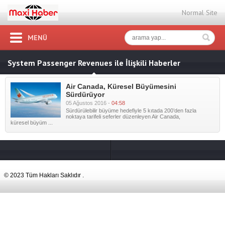
Normal Site
MENÜ
System Passenger Revenues ile İlişkili Haberler
Air Canada, Küresel Büyümesini
Sürdürüyor
05 Ağustos 2016 -
04:58
Sürdürülebilir büyüme hedefiyle 5 kıtada 200’den fazla
noktaya tarifeli seferler düzenleyen Air Canada,
küresel büyüm ...
© 2023 Tüm Hakları Saklıdır .