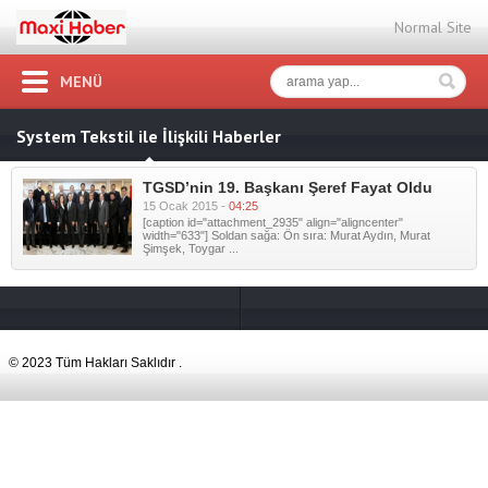
Normal Site
MENÜ
System Tekstil ile İlişkili Haberler
TGSD’nin 19. Başkanı Şeref Fayat Oldu
15 Ocak 2015 -
04:25
[caption id="attachment_2935" align="aligncenter"
width="633"] Soldan sağa: Ön sıra: Murat Aydın, Murat
Şimşek, Toygar ...
© 2023 Tüm Hakları Saklıdır .