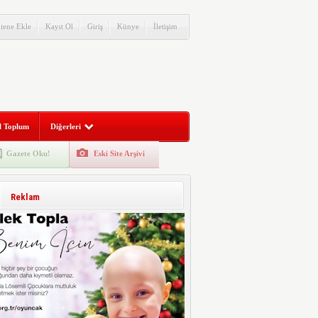
itene Ekle
Kayıt Ol
Giriş
Künye
İletişim
l Toplum
Diğerleri
Gazete Oku!
Eski Site Arşivi
Reklam