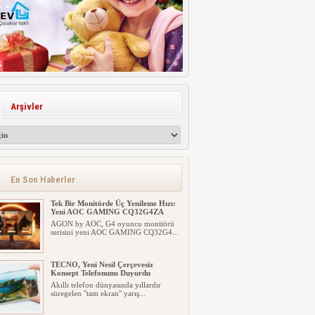
Arşivler
En Son Haberler
Tek Bir Monitörde Üç Yenileme Hızı:
Yeni AOC GAMING CQ32G4ZA
AGON by AOC, G4 oyuncu monitörü
serisini yeni AOC GAMING CQ32G4...
TECNO, Yeni Nesil Çerçevesiz
Konsept Telefonunu Duyurdu
Akıllı telefon dünyasında yıllardır
süregelen "tam ekran" yarış...