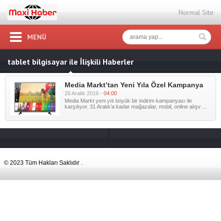
Normal Site
MENÜ
tablet bilgisayar ile İlişkili Haberler
Media Markt’tan Yeni Yıla Özel Kampanya
26 Aralık 2016 -
04:00
Media Markt yeni yılı büyük bir indirim kampanyası ile
karşılıyor. 31 Aralık’a kadar mağazalar, mobil, online alışv ...
© 2023 Tüm Hakları Saklıdır .