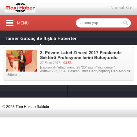
Normal Site
MENÜ
Tamer Gülsaç ile İlişkili Haberler
3. Private Label Zirvesi 2017 Perakende
Sektörü Profesyonellerini Buluşturdu
27 Ekim 2017 -
03:56
[caption id="attachment_25720" align="aligncenter"
width="633"] PLAT Başkanı İmer Özer[/caption] Özel Markalı
Ürünler ...
© 2023 Tüm Hakları Saklıdır .