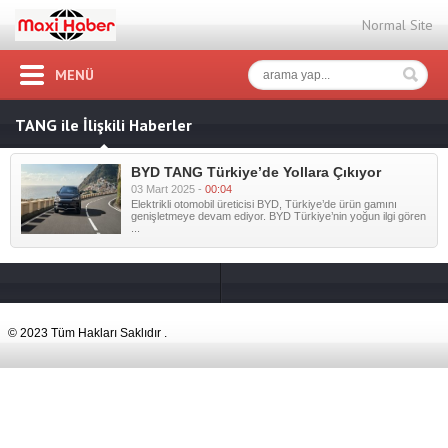
Normal Site
MENÜ
TANG ile İlişkili Haberler
BYD TANG Türkiye’de Yollara Çıkıyor
03 Mart 2025 -
00:04
Elektrikli otomobil üreticisi BYD, Türkiye’de ürün gamını
genişletmeye devam ediyor. BYD Türkiye’nin yoğun ilgi gören
...
© 2023 Tüm Hakları Saklıdır .