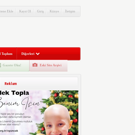
itene Ekle
Kayıt Ol
Giriş
Künye
İletişim
l Toplum
Diğerleri
Gazete Oku!
Eski Site Arşivi
Reklam