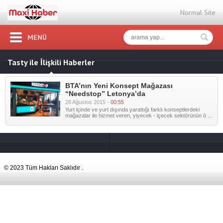
Normal Site
MENÜ
Tasty ile İlişkili Haberler
BTA’nın Yeni Konsept Mağazası
“Needstop” Letonya’da
28 Ağustos 2015 -
00:55
Yurt içinde ve yurt dışında yarattığı farklı konseptlerdeki
mağazalar ile hizmet veren, yiyecek - içecek sektörünün ö ...
© 2023 Tüm Hakları Saklıdır .