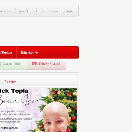
itene Ekle
Kayıt Ol
Giriş
Künye
İletişim
l Toplum
Diğerleri
Gazete Oku!
Eski Site Arşivi
Reklam