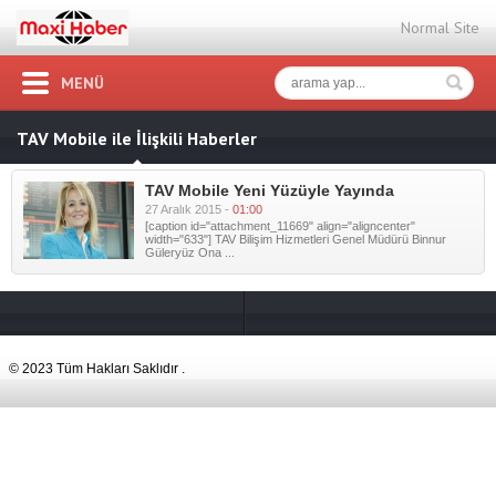
Normal Site
MENÜ
TAV Mobile ile İlişkili Haberler
TAV Mobile Yeni Yüzüyle Yayında
27 Aralık 2015 -
01:00
[caption id="attachment_11669" align="aligncenter"
width="633"] TAV Bilişim Hizmetleri Genel Müdürü Binnur
Güleryüz Ona ...
© 2023 Tüm Hakları Saklıdır .