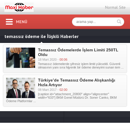
Normal Site
MENÜ
temassız ödeme ile İlişkili Haberler
Temassız Ödemelerde İşlem Limiti 250TL
Oldu
18 Mart 2020 -
00:06
Temassız ödemelerde şifresiz işlem limiti yükseldi. Güvenli
olmasının yanı sıra hijyenik bir ödeme deneyimi sunan tem ...
Türkiye’de Temassız Ödeme Alışkanlığı
Hızla Artıyor
08 Mart 2017 -
02:00
[caption id="attachment_20800" align="aligncenter"
width="633"] BKM Genel Müdürü Dr. Soner Canko, BKM
Ödeme Platformlar ...