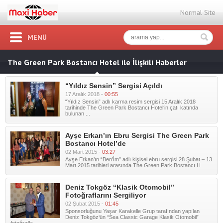
Normal Site
MENÜ
The Green Park Bostancı Hotel ile İlişkili Haberler
“Yıldız Sensin” Sergisi Açıldı
17 Aralık 2018 -
00:55
“Yıldız Sensin” adlı karma resim sergisi 15 Aralık 2018
tarihinde The Green Park Bostancı Hotel‘in çatı katında
bulunan ...
Ayşe Erkan’ın Ebru Sergisi The Green Park
Bostancı Hotel’de
02 Mart 2015 -
03:27
Ayşe Erkan’ın “Ben’İm” adlı kişisel ebru sergisi 28 Şubat – 13
Mart 2015 tarihleri arasında The Green Park Bostancı H ...
Deniz Tokgöz “Klasik Otomobil”
Fotoğraflarını Sergiliyor
02 Şubat 2015 -
01:45
Sponsorluğunu Yaşar Karakelle Grup tarafından yapılan
Deniz Tokgöz‘ün “Sea Classic Garage Klasik Otomobil”