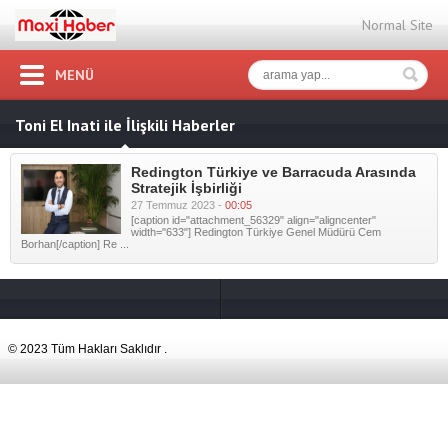
Normal Site
MENÜ
Toni El Inati ile İlişkili Haberler
Redington Türkiye ve Barracuda Arasında
Stratejik İşbirliği
27 Temmuz 2023 -
00:05
[caption id="attachment_56329" align="aligncenter"
width="633"] Redington Türkiye Genel Müdürü Cem
Borhan[/caption] Re ...
© 2023 Tüm Hakları Saklıdır .