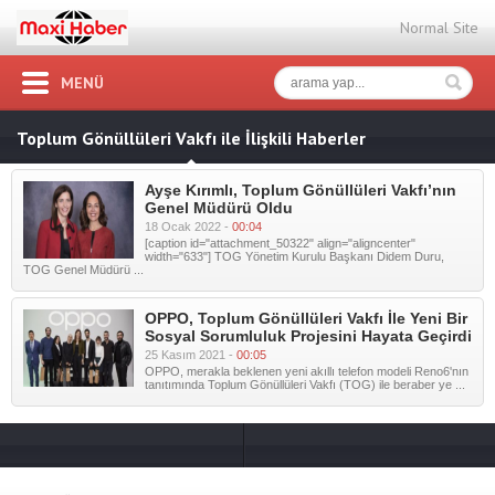
Normal Site
MENÜ
Toplum Gönüllüleri Vakfı ile İlişkili Haberler
Ayşe Kırımlı, Toplum Gönüllüleri Vakfı’nın
Genel Müdürü Oldu
18 Ocak 2022 -
00:04
[caption id="attachment_50322" align="aligncenter"
width="633"] TOG Yönetim Kurulu Başkanı Didem Duru,
TOG Genel Müdürü ...
OPPO, Toplum Gönüllüleri Vakfı İle Yeni Bir
Sosyal Sorumluluk Projesini Hayata Geçirdi
25 Kasım 2021 -
00:05
OPPO, merakla beklenen yeni akıllı telefon modeli Reno6'nın
tanıtımında Toplum Gönüllüleri Vakfı (TOG) ile beraber ye ...