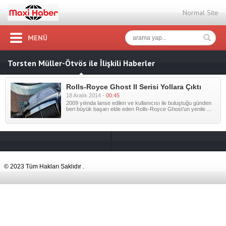
Normal Site
MENÜ
Torsten Müller-Ötvös ile İlişkili Haberler
Rolls-Royce Ghost II Serisi Yollara Çıktı
18 Aralık 2014 -
00:45
2009 yılında lanse edilen ve kullanıcısı ile buluştuğu günden
beri büyük başarı elde eden Rolls-Royce Ghost’un yenile ...
© 2023 Tüm Hakları Saklıdır .